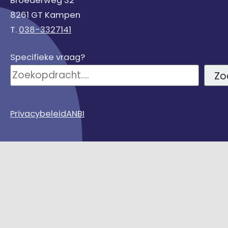
Broederweg 32
8261 GT Kampen
T.
038-3327141
Specifieke vraag?
Zo
Privacybeleid
ANBI