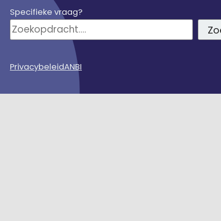
Specifieke vraag?
Zo
Privacybeleid
ANBI